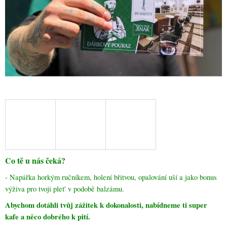
A
J
Í
T
?
HLEDAT
D
Co tě u nás čeká?
O
P
- Napářka horkým ručníkem, holení břitvou, opalování uší a jako bonus
O
výživa pro tvoji plet' v podobě balzámu.
R
Abychom dotáhli tvůj zážitek k dokonalosti, nabídneme ti super
U
Č
kafe a něco dobrého k pití.
U