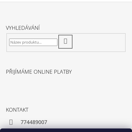
Z
Á
VYHLEDÁVÁNÍ
P
A
HLEDAT
T
Í
PŘIJÍMÁME ONLINE PLATBY
KONTAKT
774489007