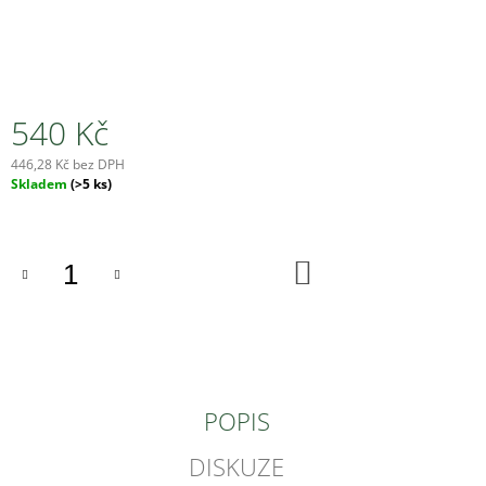
J
E
M
E
540 Kč
POUKAZ
-
HOLENÍ
446,28 Kč bez DPH
Měrná
Skladem
(>5 ks)
540
cena:
Kč
DO
KOŠÍKU
POPIS
DISKUZE