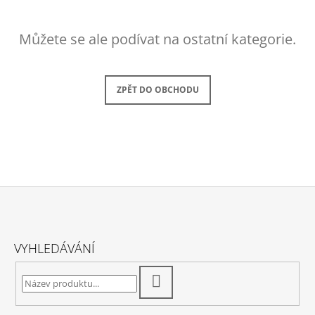
A
J
Můžete se ale podívat na ostatní kategorie.
Í
T
?
ZPĚT DO OBCHODU
HLEDAT
Z
D
O
Á
P
VYHLEDÁVÁNÍ
P
O
R
A
HLEDAT
U
T
Č
Í
U