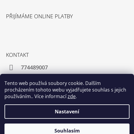
J
E
PŘIJÍMÁME ONLINE PLATBY
M
E
POUKAZ
-
HOLENÍ
540
KONTAKT
Kč
774489007
info@eshopjineholicstvi.cz
Tento web používá soubory cookie. Dalším
procházením tohoto webu vyjadřujete souhlas s jejich
používáním.. Více informací
zde
.
Facebook
Instagram
Nastavení
© 2026 Jiné Holičství Praha. Všechna práva
Vytvořil Shoptet
Souhlasím
vyhrazena.